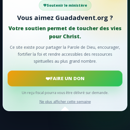
Votre soutien aide Guadadvent.org à continuer sa
Soutenir le ministère
mission de foi, d'encouragement et d'édification.
Vous aimez Guadadvent.org ?
📖 Ressources bibliques
🎵 Cantiques
Votre soutien permet de toucher des vies
🙏 Prières
pour Christ.
Ce site existe pour partager la Parole de Dieu, encourager,
❤️
Faire un don maintenant
fortifier la foi et rendre accessibles des ressources
spirituelles au plus grand nombre.
Merci pour votre soutien !
FAIRE UN DON
Un reçu fiscal pourra vous être délivré sur demande.
© 2024
Guadadvent.org
® Tous droits réservés
Ne plus afficher cette semaine
développé par David BERGINA - tidave - pour berginet.net