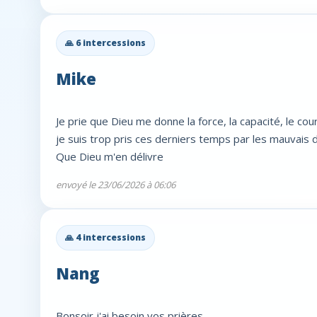
🙏 6 intercessions
Mike
Je prie que Dieu me donne la force, la capacité, le co
je suis trop pris ces derniers temps par les mauvais d
Que Dieu m'en délivre
envoyé le 23/06/2026 à 06:06
🙏 4 intercessions
Nang
Bonsoir j'ai besoin vos prières