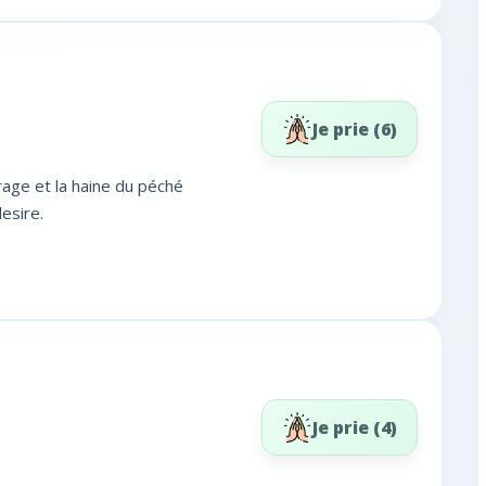
Je prie (
6
)
urage et la haine du péché
esire.
Je prie (
4
)