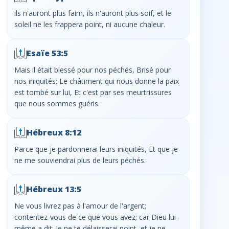
ils n'auront plus faim, ils n'auront plus soif, et le
soleil ne les frappera point, ni aucune chaleur.
Esaïe 53:5
Mais il était blessé pour nos péchés, Brisé pour
nos iniquités; Le châtiment qui nous donne la paix
est tombé sur lui, Et c'est par ses meurtrissures
que nous sommes guéris.
Hébreux 8:12
Parce que je pardonnerai leurs iniquités, Et que je
ne me souviendrai plus de leurs péchés.
Hébreux 13:5
Ne vous livrez pas à l'amour de l'argent;
contentez-vous de ce que vous avez; car Dieu lui-
même a dit: Je ne te délaisserai point, et je ne