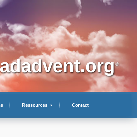
adadvent.org
®
ns
Ressources
Contact
▼