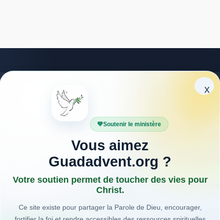
x
Explorer
Partager
Bible
Faites découvrir
EDS
Guadadvent.org à vos pr
Soutenir le ministère
Cantiques
Prières
Vous aimez
Sections locales
Facebook
Contact
Guadadvent.org ?
WhatsApp
Votre soutien permet de toucher des vies pour
Christ.
E-mail
Ce site existe pour partager la Parole de Dieu, encourager,
fortifier la foi et rendre accessibles des ressources spirituelles