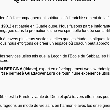
 dédié à l'accompagnement spirituel et à l'enrichissement de la f
i 1901)
est basée en Guadeloupe. Nous faisons partie intégrante
agée dans la promotion d'une vie spirituelle fondée sur la Bib
à travers plusieurs sections, telles que les études bibliques, 
s. Nous nous efforçons de créer un espace où chacun peut approfon
des services utiles tels que la Leçon de l'École du Sabbat, les 
ncore.
id BERGINA (tidave)
, expert en développement web, webdesig
rtise permet à
Guadadvent.org
de fournir une expérience utili
ible est la Parole vivante de Dieu et qu'à travers elle, nous 
urageons un mode de vie sain, en harmonie avec les enseigneme