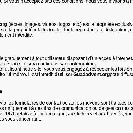
Si vous n'acceptez pas ces conditions, nous vous invitons à ne 
org
(textes, images, vidéos, logos, etc.) est la propriété exclusiv
 sur la propriété intellectuelle. Toute reproduction, distribution,
tement interdite.
le gratuitement à tout utilisateur disposant d’un accès à Internet. 
accès au site sera continu et sans interruption.
En utilisant notre site, vous vous engagez à respecter les lois en
te lui-même. Il est interdit d'utiliser
Guadadvent.org
pour diffus
es
 via les formulaires de contact ou autres moyens sont traitées 
ées uniquement à des fins de communication ou de gestion des se
r 1978 relative à l'informatique, aux fichiers et aux libertés, vo
ées vous concernant.