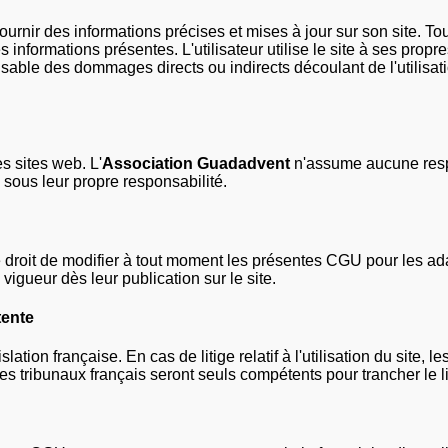
fournir des informations précises et mises à jour sur son site. T
es informations présentes. L'utilisateur utilise le site à ses propres
able des dommages directs ou indirects découlant de l'utilisatio
es sites web. L'
Association Guadadvent
n'assume aucune respo
s sous leur propre responsabilité.
 droit de modifier à tout moment les présentes CGU pour les ada
 vigueur dès leur publication sur le site.
tente
ation française. En cas de litige relatif à l'utilisation du site, 
es tribunaux français seront seuls compétents pour trancher le li